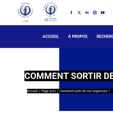
ACCUEIL
À PROPOS
RECHER
COMMENT SORTIR DE
Accueil
Page actu
Comment sortir de nos angoisses ?
Vous êtes ici :