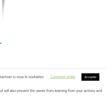
activer si vous le souhaitez.
Comment régler
Accepter
SUIVANT
hique & données de santé
ut will also prevent the owner from learning from your actions and