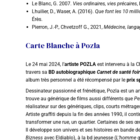
Le Blanc, G. 2007.
Vies ordinaires, vies précaires
,
Lhuilier, D., Waser, A. (2016).
Que font les 10 mill
Érès.
Pierron, J.-P., Chvetzoff G., 2021,
Médecine, langag
Carte Blanche à Pozla
Le 24 mai 2024, l’
artiste POZLA
est intervenu à la C
travers sa
BD autobiographique
Carnet de santé foi
album très personnel a été récompensé par le
prix 
Dessinateur passionné et frénétique, Pozla est un a
trouve au générique de films aussi différents que
Pe
réalisateur sur des génériques, clips, courts métrag
Artiste graffiti depuis la fin des années 1990, il co
transformer une rue, un quartier. Certaines de ses
Il développe son univers et ses histoires en bande d
Bizness
avec Eldiablo), à la bd jeunesse (
L’homme qu