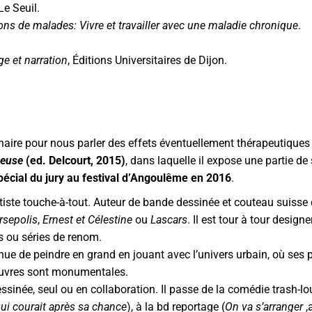
 Le Seuil.
ions de malades: Vivre et travailler avec une maladie chronique
.
e et narration
, Éditions Universitaires de Dijon.
haire pour nous parler des effets éventuellement thérapeutiques
reuse
(ed. Delcourt, 2015)
, dans laquelle il expose une partie d
spécial du jury au festival d’Angoulême en 2016
.
rtiste touche-à-tout. Auteur de bande dessinée et couteau suisse
rsepolis
,
Ernest et Célestine
ou
Lascars
. Il est tour à tour design
es ou séries de renom.
ntinue de peindre en grand en jouant avec l’univers urbain, où se
 œuvres sont monumentales.
essinée, seul ou en collaboration. Il passe de la comédie trash-l
i courait après sa chance
), à la bd reportage (
On va s’arranger
,