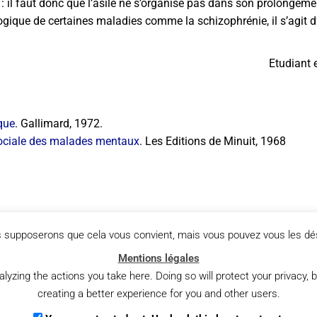
 : il faut donc que l’asile ne s’organise pas dans son prolongem
ique de certaines maladies comme la schizophrénie, il s’agit d’e
Etudiant 
ique
. Gallimard, 1972.
 sociale des malades mentaux
. Les Editions de Minuit, 1968
us supposerons que cela vous convient, mais vous pouvez vous les dés
Mentions légales
Le souci de soi dans la conception antique : Platon, Épictète, Sénèque, Marc-Aurèle, Plotin. Sous la lumière d’Hadot et de Vernant – 3 mai 2016
3E ÉDITION DE LA JOURNÉE PORTES
zing the actions you take here. Doing so will protect your privacy, b
creating a better experience for you and other users.