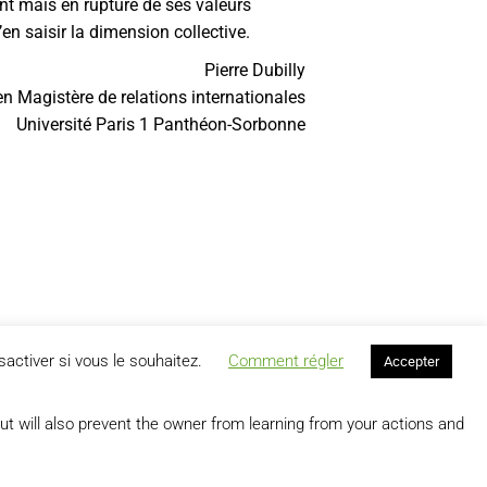
ent mais en rupture de ses valeurs
n saisir la dimension collective.
Pierre Dubilly
en Magistère de relations internationales
Université Paris 1 Panthéon-Sorbonne
activer si vous le souhaitez.
Comment régler
Accepter
SUIVANT
 OUVERTES DE L’AP-HP
ut will also prevent the owner from learning from your actions and