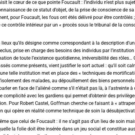
saisit le cœur de ce que pointe Foucault : l’individu n’est plus suj
nnaissance de ce statut d’objet, de la prise de conscience de sa c
nt, pour Foucault, les fous ont étés délivré pour être contrôlés ; 
e ce contrôle intérieur par un « procès sous le tribunal de la co
 lieux qu’ils désigne comme correspondant à la description d’une
reclus, prise en charge des besoins des individus par l’instituti
ion de toute l’existence quotidienne, irréversibilité des rôles… C
s comme présents, vient justifier le sort actuel : qu’il soit calm
e telle institution met en place des « techniques de mortificat
l’isolement des malades, au dépouillement des biens personnels 
parler en face de l’aliéné comme s’il n’était pas là, à l’astreinte 
de complicité avec les gardiens qui permet d’obtenir des privilè
n. Pour Robert Castel, Goffman cherche ce faisant à « attraper 
ion qui opère en réalité comme technique de soin la désubjectivat
 même que celui de Foucault : il ne s’agit pas d’un lieu de soin m
quelle la folie doit être insérée dans un jeu social et constitue a