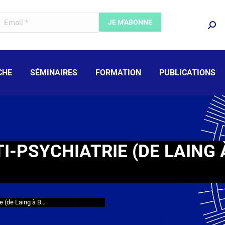
CHE
SÉMINAIRES
FORMATION
PUBLICATIONS
I-PSYCHIATRIE (DE LAING 
ie (de Laing à B…