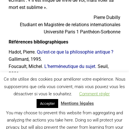
écrivant : « il est inique de vivre de vol, mais voler sa
mort est sublime ».
Pierre Dubilly
Etudiant en Magistère de relations internationales
Université Paris 1 Panthéon-Sorbonne
Références bibliographiques
Hadot, Pierre.
Qu’est-ce que la philosophie antique ?
Gallimard, 1995.
Foucault, Michel.
L’herméneutique du sujet
. Seuil,
2001.
Ce site utilise des cookies pour améliorer votre expérience. Nous
Sénèque. Lettres à Lucilius
supposerons que cela vous convient, mais vous pouvez vous les
désactiver si vous le souhaitez.
Comment régler
Mentions légales
Accepter
You may choose to prevent this website from aggregating and
analyzing the actions you take here. Doing so will protect your
privacy, but will also prevent the owner from learning from your
PRÉCÉDENT
SUIVANT