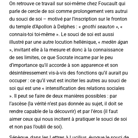
On retrouve ce travail sur soi-même chez Foucault qui
parle de cercle de soi comme prolongement vers autrui
du souci de soi – motivé par l’inscription sur le fronton
du temple d’Apollon à Delphes : «
gnothi seauton »
, «
connais-toi toi-même ». Le souci de soi est aussi
illustré par une autre locution hellénique, «
medèn ágan
», invitant elle à la mesure et donc à la connaissance
de ses limites, ce que Socrate incarne par le peu
d’importance qu’il accorde à son apparence et son
désintéressement vis-à-vis des fonctions qu’il aurait pu
occuper : ce qu’il veut est inciter les autres au souci de
soi qui est une « intensification des relations sociales
». Il peut se faire de deux manières possibles : par
l’ascèse (la vérité n’est pas donnée au sujet, il doit se
rendre capable de la découvrir) et par l’éros (il faut
aimer ceux qui nous incitent à pratiquer le souci de soi
et non pas l’oubli de soi).
Sénèque, dans les Lettres à Lucilius, évoque le souci de