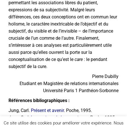
permettant les associations libres du patient,
expressions de sa subjectivité. Malgré leurs
différences, ces deux conceptions ont en commun leur
holisme, le caractère inextricable de l’objectif et du
subjectif, du visible et de l’invisible – de l’importance
cruciale de l’un comme de l’autre. Finalement,
s’intéresser à ces analyses est particulièrement utile
aussi parce qu’elles ouvrent la porte sur la
conceptualisation de ce qu’est le
care
: le pendant
subjectif de la cure.
Pierre Dubilly
Etudiant en Magistère de relations internationales
Université Paris 1 Panthéon-Sorbonne
Références bibliographiques :
Jung, Carl.
Présent et avenir
. Poche, 1995.
Jung, Carl.
Les racines de la conscience
. Poche, 1995.
Ce site utilise des cookies pour améliorer votre expérience. Nous
Winnicott, Donald. Cure (conférence), 1970.