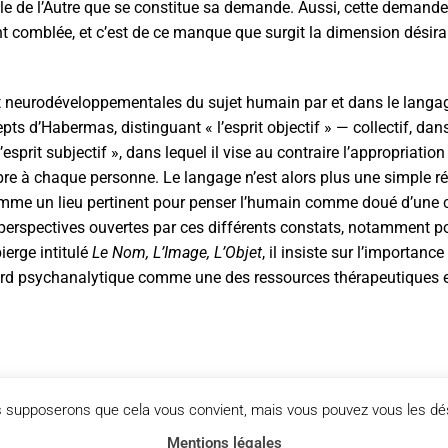
parole de l’Autre que se constitue sa demande. Aussi, cette demand
ent comblée, et c’est de ce manque que surgit la dimension désira
et neurodéveloppementales du sujet humain par et dans le langa
cepts d’Habermas, distinguant « l’esprit objectif » — collectif, d
rit subjectif », dans lequel il vise au contraire l’appropriation 
e à chaque personne. Le langage n’est alors plus une simple ré
c comme un lieu pertinent pour penser l’humain comme doué d’une 
 perspectives ouvertes par ces différents constats, notamment po
ierge intitulé
Le Nom, L’Image, L’Objet
, il insiste sur l’importan
bord psychanalytique comme une des ressources thérapeutiques 
us supposerons que cela vous convient, mais vous pouvez vous les dés
Mentions légales