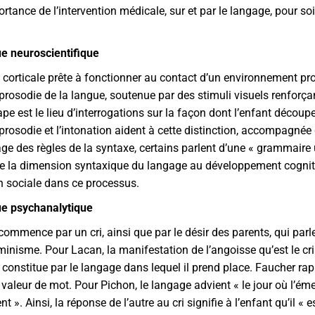
rtance de l’intervention médicale, sur et par le langage, pour so
ue neuroscientifique
on corticale prête à fonctionner au contact d’un environnement pr
osodie de la langue, soutenue par des stimuli visuels renforçant
ape est le lieu d’interrogations sur la façon dont l’enfant décou
a prosodie et l’intonation aident à cette distinction, accompagnée 
age des règles de la syntaxe, certains parlent d’une « grammaire u
e la dimension syntaxique du langage au développement cogniti
ion sociale dans ce processus.
ue psychanalytique
commence par un cri, ainsi que par le désir des parents, qui par
rminisme. Pour Lacan, la manifestation de l’angoisse qu’est le 
e constitue par
le langage dans lequel il prend place. Faucher rap
t à valeur de mot. Pour Pichon, le langage advient « le jour où l’é
ent ». Ainsi, la réponse de l’autre au cri signifie à l’enfant qu’i