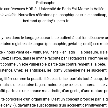
Philosophe
de conférences HDR à l’Université de Paris-Est Marne-la-Vallée
 invalidés.
Nouvelles réflexions philosophiques sur le handicap, 
bertrand.quentin@u-pem.fr
onymes dans le langage courant. Le patient à qui l’on découvre u
ertains registres de langue (philosophie, gériatrie, droit) ces m
 » nous vient de « vulnus-vulneris » en latin – la blessure. Il s’
e. Chez Platon, dans le mythe raconté par Protagoras, l’homme e
t comme un être vulnérable, parce que contrairement à la bête, i
existence. Chez les antilopes, les Romy Schneider ne se suicident
ragilité » comme la possibilité de se briser parfois tout à coup, 
 mais, d’une certaine façon, moindre que celle d’un humain. Le v
it parfois d’une phrase maladroite, d’un geste, d’une rupture pour
abilité corporelle d’un organisme. C’est un concept proposé par la
elderly »), davantage susceptibles d’un accident définitivement i