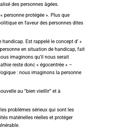
calisé des personnes âgées.
la « personne protégée ». Plus que
 politique en faveur des personnes dites
e handicap. Est rappelé le concept d’ «
 personne en situation de handicap, fait
nous imaginons qu’il nous serait
athie reste donc « égocentrée » –
r logique : nous imaginons la personne
velle au “bien vieillir” et à
les problèmes sérieux qui sont les
tés matérielles réelles et protéger
ulnérable.