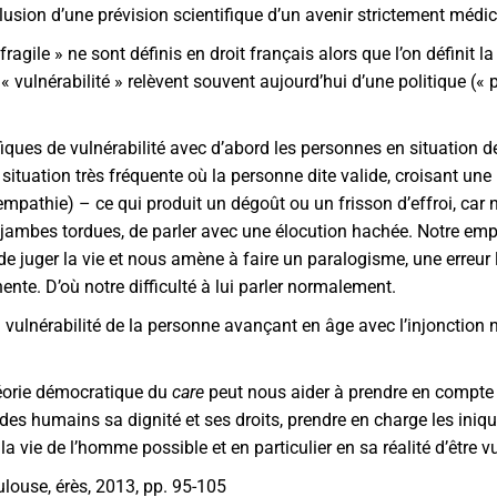
lusion d’une prévision scientifique d’un avenir strictement médi
 fragile » ne sont définis en droit français alors que l’on définit 
e « vulnérabilité » relèvent souvent aujourd’hui d’une politique («
iques de vulnérabilité avec d’abord les personnes en situation d
situation très fréquente où la personne dite valide, croisant une
empathie) – ce qui produit un dégoût ou un frisson d’effroi, car 
s jambes tordues, de parler avec une élocution hachée. Notre emp
 de juger la vie et nous amène à faire un paralogisme, une erreu
e. D’où notre difficulté à lui parler normalement.
 vulnérabilité de la personne avançant en âge avec l’injonction nou
héorie démocratique du
care
peut nous aider à prendre en compte 
es humains sa dignité et ses droits, prendre en charge les iniqui
la vie de l’homme possible et en particulier en sa réalité d’être v
ulouse, érès, 2013, pp. 95-105