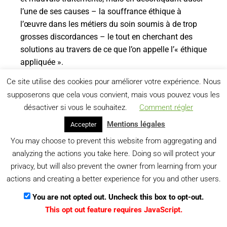
l’une de ses causes – la souffrance éthique à
l’œuvre dans les métiers du soin soumis à de trop
grosses discordances – le tout en cherchant des
solutions au travers de ce que l’on appelle l’« éthique
appliquée ».
Accéder au dossier
Ce site utilise des cookies pour améliorer votre expérience. Nous
supposerons que cela vous convient, mais vous pouvez vous les
désactiver si vous le souhaitez.
Comment régler
Mentions légales
Accepter
You may choose to prevent this website from aggregating and
analyzing the actions you take here. Doing so will protect your
privacy, but will also prevent the owner from learning from your
PRÉCÉDENT
SUIVANT
actions and creating a better experience for you and other users.
Anthropologie de l’habiter. Anthropologie du soin.
Pierre Niedergang : vers la normativité queer
You are not opted out. Uncheck this box to opt-out.
This opt out feature requires JavaScript.