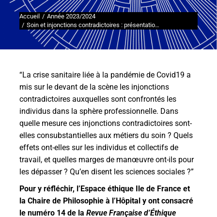
Accueil
Année 2023/2024
Vous êtes ici :
Soin et injonctions contradictoires : présentatio…
“La crise sanitaire liée à la pandémie de Covid19 a
mis sur le devant de la scène les injonctions
contradictoires auxquelles sont confrontés les
individus dans la sphère professionnelle. Dans
quelle mesure ces injonctions contradictoires sont-
elles consubstantielles aux métiers du soin ? Quels
effets ont-elles sur les individus et collectifs de
travail, et quelles marges de manœuvre ont-ils pour
les dépasser ? Qu’en disent les sciences sociales ?”
Pour y réfléchir, l’Espace éthique Ile de France et
la Chaire de Philosophie à l’Hôpital y ont consacré
le numéro 14 de la
Revue Française d’Éthique