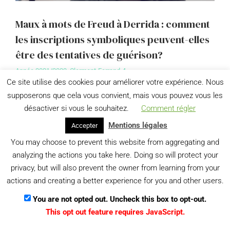
Maux à mots de Freud à Derrida : comment
les inscriptions symboliques peuvent-elles
être des tentatives de guérison?
Année 2021/2022
,
Clermont-Ferrand-4
Ce site utilise des cookies pour améliorer votre expérience. Nous
Nous partirons de la notion de construction telle
supposerons que cela vous convient, mais vous pouvez vous les
qu’élaborée par Sigmund Freud dès l’aube de la
désactiver si vous le souhaitez.
Comment régler
psychanalyse et jusqu’à ses derniers écrits, construction
qu’il n’aura…
Mentions légales
Accepter
You may choose to prevent this website from aggregating and
View details
analyzing the actions you take here. Doing so will protect your
privacy, but will also prevent the owner from learning from your
actions and creating a better experience for you and other users.
Menu
Gestion des données personnelles
You are not opted out. Uncheck this box to opt-out.
This opt out feature requires JavaScript.