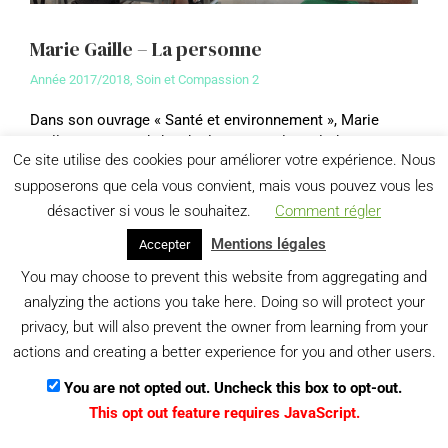
Marie Gaille – La personne
Année 2017/2018
,
Soin et Compassion 2
Dans son ouvrage « Santé et environnement », Marie
Gaille propose « d’aborder la santé et la maladie sous
Ce site utilise des cookies pour améliorer votre expérience. Nous
l’angle de leur relation à l’environnement…
supposerons que cela vous convient, mais vous pouvez vous les
View details
désactiver si vous le souhaitez.
Comment régler
Mentions légales
Accepter
You may choose to prevent this website from aggregating and
Menu
analyzing the actions you take here. Doing so will protect your
Gestion des données personnelles
privacy, but will also prevent the owner from learning from your
actions and creating a better experience for you and other users.
You are not opted out. Uncheck this box to opt-out.
This opt out feature requires JavaScript.