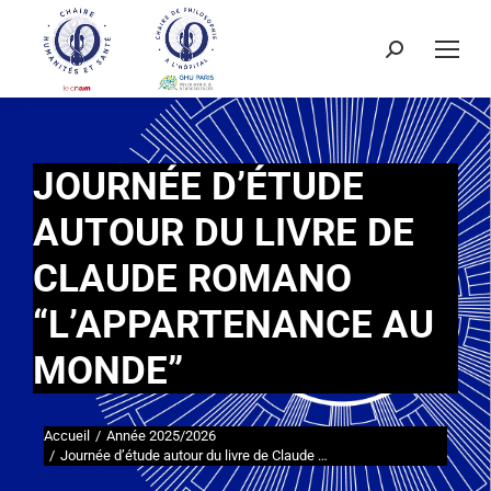
JOURNÉE D’ÉTUDE
AUTOUR DU LIVRE DE
CLAUDE ROMANO
“L’APPARTENANCE AU
MONDE”
Accueil
Année 2025/2026
Vous êtes ici :
Journée d’étude autour du livre de Claude …