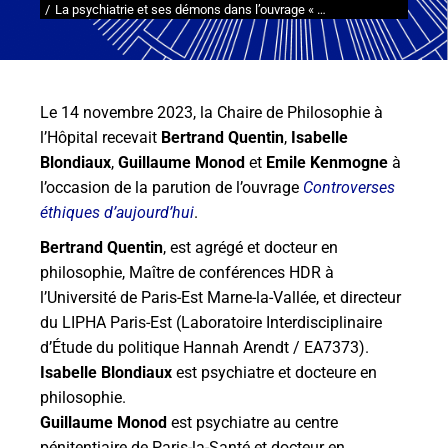
La psychiatrie et ses démons dans l’ouvrage « …
Le 14 novembre 2023, la Chaire de Philosophie à
l’Hôpital recevait
Bertrand Quentin
,
Isabelle
Blondiaux
,
Guillaume Monod
et
Emile Kenmogne
à
l’occasion de la parution de l’ouvrage
Controverses
éthiques d’aujourd’hui
.
Bertrand Quentin
, est agrégé et docteur en
philosophie, Maître de conférences HDR à
l’Université de Paris-Est Marne-la-Vallée, et directeur
du LIPHA Paris-Est (Laboratoire Interdisciplinaire
d’Étude du politique Hannah Arendt / EA7373).
Isabelle Blondiaux
est psychiatre et docteure en
philosophie.
Guillaume Monod
est psychiatre au centre
pénitentiaire de Paris-la-Santé et docteur en