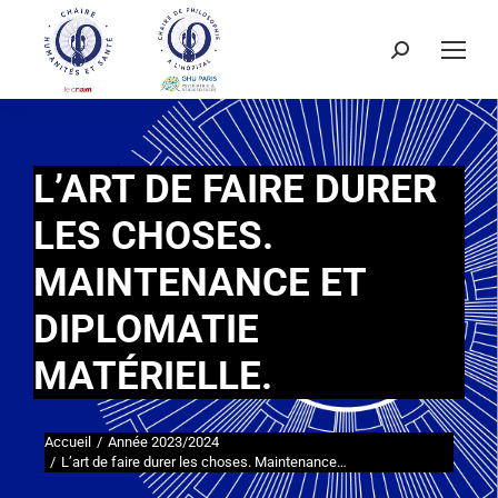
L’ART DE FAIRE DURER
LES CHOSES.
MAINTENANCE ET
DIPLOMATIE
MATÉRIELLE.
Accueil
Année 2023/2024
Vous êtes ici :
L’art de faire durer les choses. Maintenance…