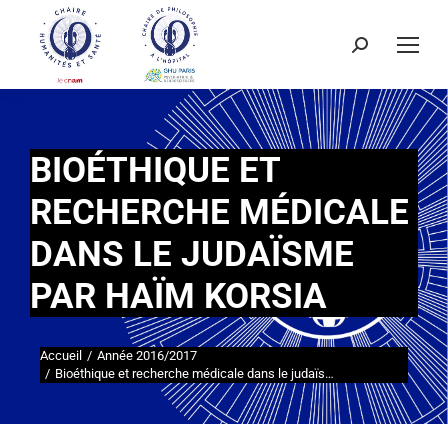
BIOÉTHIQUE ET
RECHERCHE MÉDICALE
DANS LE JUDAÏSME
PAR HAÏM KORSIA
Accueil
Année 2016/2017
Vous êtes ici :
Bioéthique et recherche médicale dans le judaïs…