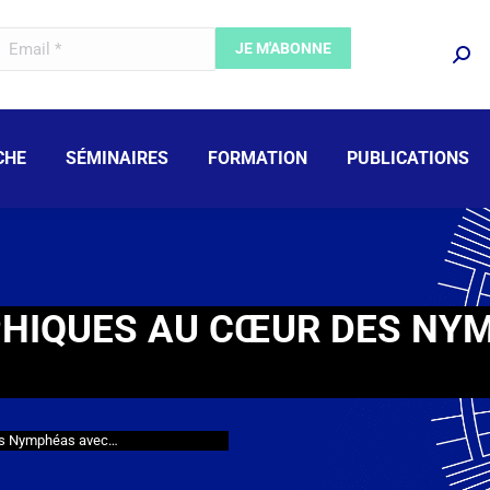
CHE
SÉMINAIRES
FORMATION
PUBLICATIONS
HIQUES AU CŒUR DES NY
es Nymphéas avec…