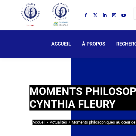
ACCUEIL
À PROPOS
RECHER
MOMENTS PHILOSOP
CYNTHIA FLEURY
Accueil
Actualités
Moments philosophiques au cœur d
Vous êtes ici :