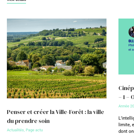
Cinéph
– 1 – 
Année 2
Penser et créer la Ville-Forêt : la ville
L’intell
du prendre soin
limite,
Actualités
,
Page actu
dont on