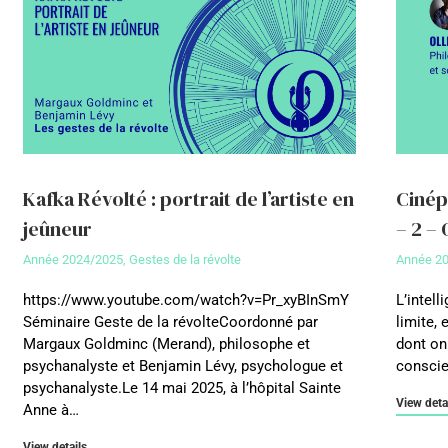
Kafka Révolté : portrait de l’artiste en
Cinéph
jeûneur
– 2 – 
Année 2024/2025
,
Gestes de la révolte
Année 2
https://www.youtube.com/watch?v=Pr_xyBInSmY
L’intell
Séminaire Geste de la révolteCoordonné par
limite,
Margaux Goldminc (Merand), philosophe et
dont on
psychanalyste et Benjamin Lévy, psychologue et
conscie
psychanalyste.Le 14 mai 2025, à l’hôpital Sainte
View deta
Anne à…
View details