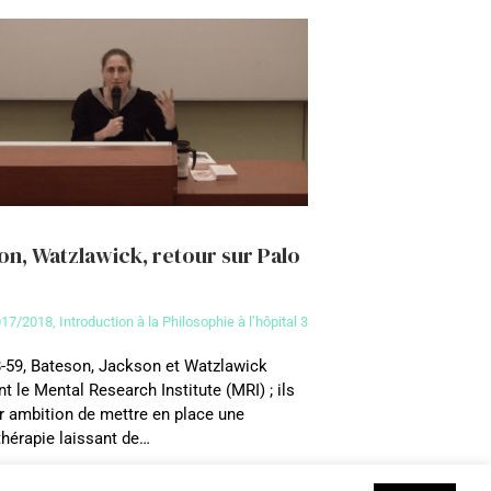
on, Watzlawick, retour sur Palo
017/2018
,
Introduction à la Philosophie à l’hôpital 3
-59, Bateson, Jackson et Watzlawick
nt le Mental Research Institute (MRI) ; ils
r ambition de mettre en place une
hérapie laissant de…
ils