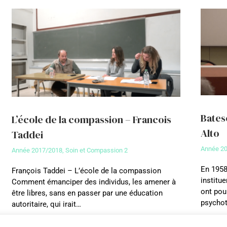
Bates
L’école de la compassion – Francois
Alto
Taddei
Année 2
Année 2017/2018
,
Soin et Compassion 2
En 1958
François Taddei – L’école de la compassion
institue
Comment émanciper des individus, les amener à
ont pou
être libres, sans en passer par une éducation
psychot
autoritaire, qui irait…
View deta
View details