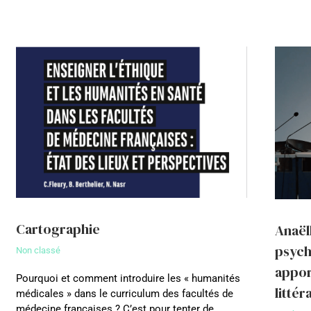
Cartographie
Anaël
psych
Non classé
appor
Pourquoi et comment introduire les « humanités
littér
médicales » dans le curriculum des facultés de
médecine françaises ? C’est pour tenter de