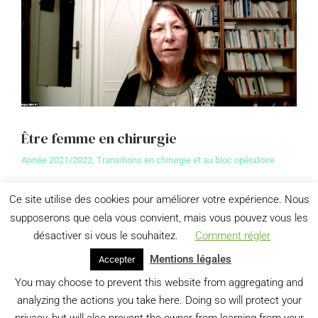
Être femme en chirurgie
Année 2021/2022
,
Transitions en chirurgie et au bloc opératoire
Selon les termes de la sociologue Emmanuelle Zolesio,
Ce site utilise des cookies pour améliorer votre expérience. Nous
les chirurgiennes femmes ont longtemps été des «
supposerons que cela vous convient, mais vous pouvez vous les
exceptions statistiques » au bloc opératoire. Alors que
le…
désactiver si vous le souhaitez.
Comment régler
Mentions légales
Accepter
View details
You may choose to prevent this website from aggregating and
analyzing the actions you take here. Doing so will protect your