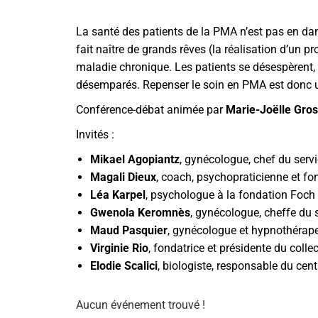
La santé des patients de la PMA n’est pas en dan
fait naître de grands rêves (la réalisation d’un p
maladie chronique. Les patients se désespèrent,
désemparés. Repenser le soin en PMA est donc u
Conférence-débat animée par
Marie-Joëlle Gro
Invités :
Mikael Agopiantz
, gynécologue, chef du ser
Magali Dieux
, coach, psychopraticienne et fon
Léa Karpel
, psychologue à la fondation Foch 
Gwenola Keromnès
, gynécologue, cheffe du 
Maud Pasquier
, gynécologue et hypnothérapeu
Virginie Rio
, fondatrice et présidente du colle
Elodie Scalici
, biologiste, responsable du cen
Aucun événement trouvé !