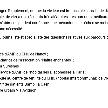
ger. Simplement, donner la vie leur est impossible sans l’aide d
rojet de vie) a des résultats très aléatoires. Les parcours médica
 s’abîment, perdent confiance, une mécanique de l’échec se met 
ne nécessité.
s
, journaliste et spécialiste des questions relatives aux parcours
vice d’AMP du CHU de Nancy ;
datrice de l’association “Naître enchantés” ;
à Suresnes ;
service d’AMP de l’hôpital des Diaconesses à Paris ;
te au centre de fertilité du CHIC (hôpital intercommunal) de Crét
ctif de patients Bamp ! à Caen ;
tre Urbain V à Avignon