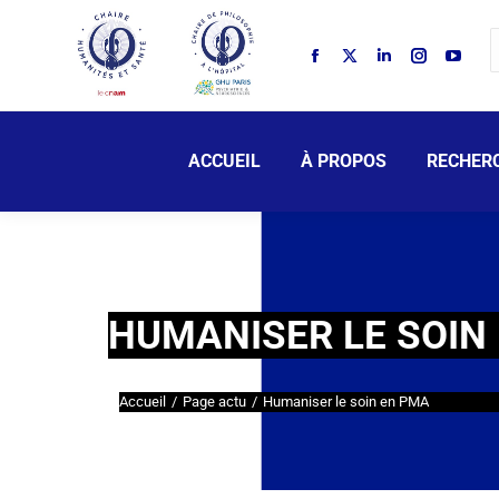
ACCUEIL
À PROPOS
RECHER
HUMANISER LE SOIN
Accueil
Page actu
Humaniser le soin en PMA
Vous êtes ici :